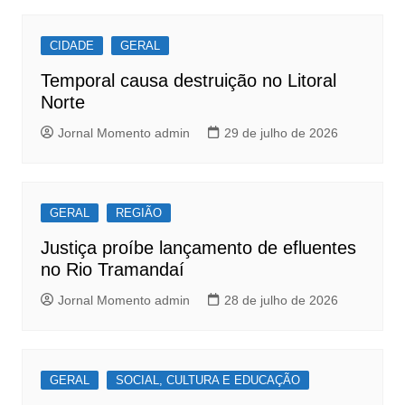
b
A
Post
o
p
CIDADE
GERAL
o
p
Temporal causa destruição no Litoral
k
Norte
Jornal Momento admin
29 de julho de 2026
GERAL
REGIÃO
Justiça proíbe lançamento de efluentes
no Rio Tramandaí
Jornal Momento admin
28 de julho de 2026
GERAL
SOCIAL, CULTURA E EDUCAÇÃO