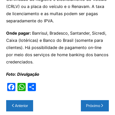
(CRLV) ou a placa do veículo e o Renavam. A taxa
de licenciamento e as multas podem ser pagas
separadamente do IPVA.
Onde pagar:
Banrisul, Bradesco, Santander, Sicredi,
Caixa (lotéricas) e Banco do Brasil (somente para
clientes). Há possibilidade de pagamento on-line
por meio dos serviços de home banking dos bancos
credenciados.
Foto: Divulgação
F
W
S
a
h
h
c
at
ar
Navegação
Anterior
Próximo
e
s
e
de