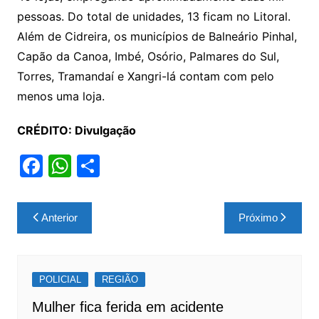
pessoas. Do total de unidades, 13 ficam no Litoral.
Além de Cidreira, os municípios de Balneário Pinhal,
Capão da Canoa, Imbé, Osório, Palmares do Sul,
Torres, Tramandaí e Xangri-lá contam com pelo
menos uma loja.
CRÉDITO: Divulgação
F
W
S
a
h
h
c
at
ar
Navegação
Anterior
Próximo
e
s
e
de
b
A
Post
o
p
POLICIAL
REGIÃO
o
p
Mulher fica ferida em acidente