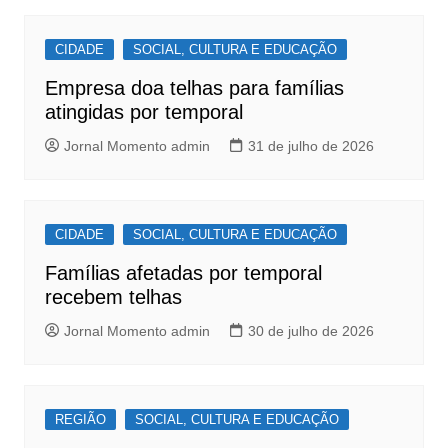
b
A
Post
o
p
CIDADE
SOCIAL, CULTURA E EDUCAÇÃO
o
p
Empresa doa telhas para famílias
k
atingidas por temporal
Jornal Momento admin
31 de julho de 2026
CIDADE
SOCIAL, CULTURA E EDUCAÇÃO
Famílias afetadas por temporal
recebem telhas
Jornal Momento admin
30 de julho de 2026
REGIÃO
SOCIAL, CULTURA E EDUCAÇÃO