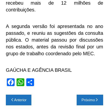
recebeu mais de 12 milhões de
contribuições.
A segunda versão foi apresentada no ano
passado, e reuniu as sugestões da consulta
pública. O material passou por discussões
nos estados, antes da revisão final por um
grupo de trabalho coordenado pelo MEC.
GAÚCHA E AGÊNCIA BRASIL
F
W
S
a
h
h
c
at
ar
Navegação
Anterior
Próximo
e
s
e
de