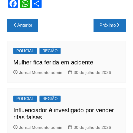
F
W
S
a
h
h
c
at
ar
Navegação
Anterior
Próximo
e
s
e
de
b
A
Post
o
p
POLICIAL
REGIÃO
o
p
Mulher fica ferida em acidente
k
Jornal Momento admin
30 de julho de 2026
POLICIAL
REGIÃO
Influenciador é investigado por vender
rifas falsas
Jornal Momento admin
30 de julho de 2026