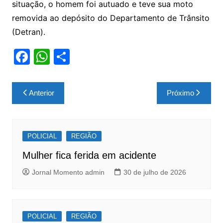
situação, o homem foi autuado e teve sua moto
removida ao depósito do Departamento de Trânsito
(Detran).
F
W
S
a
h
h
c
at
ar
Navegação
Anterior
Próximo
e
s
e
de
b
A
Post
o
p
POLICIAL
REGIÃO
o
p
Mulher fica ferida em acidente
k
Jornal Momento admin
30 de julho de 2026
POLICIAL
REGIÃO