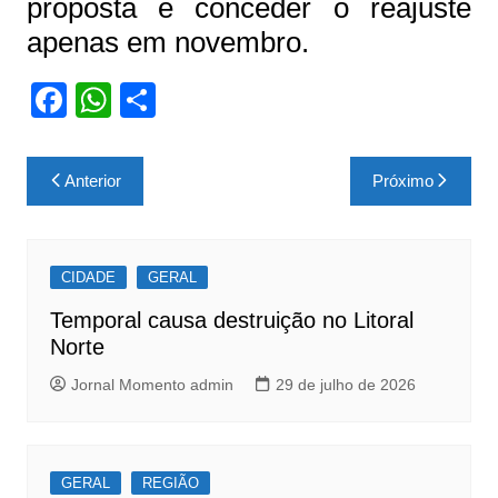
proposta é conceder o reajuste
apenas em novembro.
F
W
S
a
h
h
c
at
ar
Navegação
Anterior
Próximo
e
s
e
de
b
A
Post
o
p
CIDADE
GERAL
o
p
Temporal causa destruição no Litoral
k
Norte
Jornal Momento admin
29 de julho de 2026
GERAL
REGIÃO