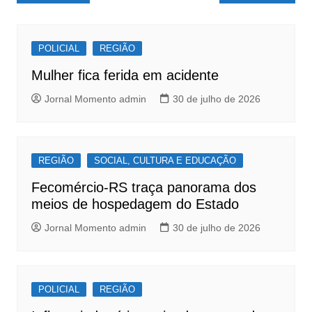
e
s
e
de
b
A
Post
o
p
POLICIAL
REGIÃO
o
p
Mulher fica ferida em acidente
k
Jornal Momento admin
30 de julho de 2026
REGIÃO
SOCIAL, CULTURA E EDUCAÇÃO
Fecomércio-RS traça panorama dos
meios de hospedagem do Estado
Jornal Momento admin
30 de julho de 2026
POLICIAL
REGIÃO