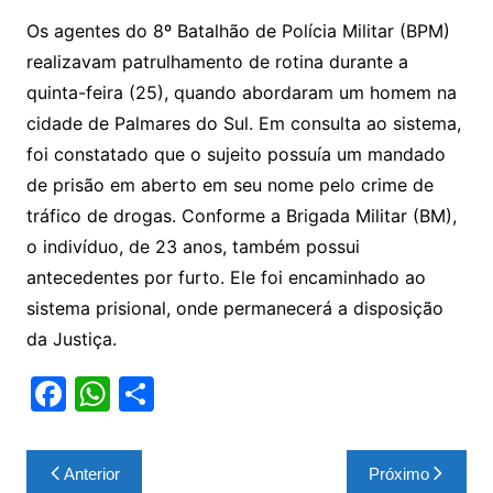
Os agentes do 8º Batalhão de Polícia Militar (BPM)
realizavam patrulhamento de rotina durante a
quinta-feira (25), quando abordaram um homem na
cidade de Palmares do Sul. Em consulta ao sistema,
foi constatado que o sujeito possuía um mandado
de prisão em aberto em seu nome pelo crime de
tráfico de drogas. Conforme a Brigada Militar (BM),
o indivíduo, de 23 anos, também possui
antecedentes por furto. Ele foi encaminhado ao
sistema prisional, onde permanecerá a disposição
da Justiça.
F
W
S
a
h
h
c
at
ar
Navegação
Anterior
Próximo