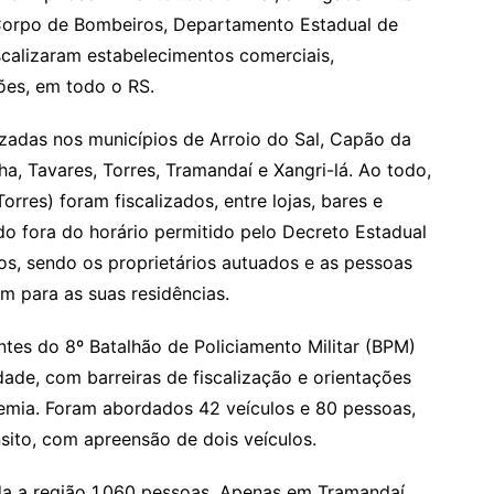
, Corpo de Bombeiros, Departamento Estadual de
iscalizaram estabelecimentos comerciais,
ões, em todo o RS.
izadas nos municípios de Arroio do Sal, Capão da
a, Tavares, Torres, Tramandaí e Xangri-lá. Ao todo,
res) foram fiscalizados, entre lojas, bares e
do fora do horário permitido pelo Decreto Estadual
os, sendo os proprietários autuados e as pessoas
m para as suas residências.
entes do 8º Batalhão de Policiamento Militar (BPM)
ade, com barreiras de fiscalização e orientações
mia. Foram abordados 42 veículos e 80 pessoas,
nsito, com apreensão de dois veículos.
a a região 1.060 pessoas. Apenas em Tramandaí,