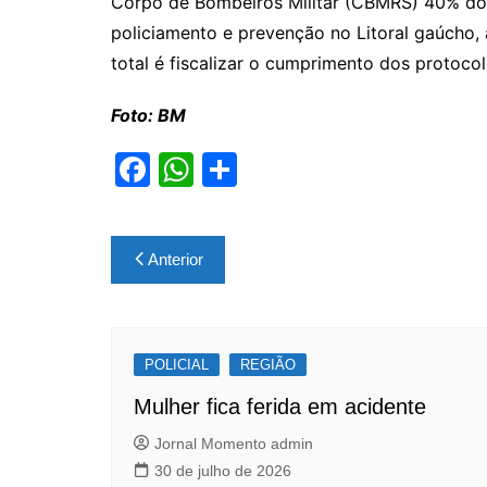
Corpo de Bombeiros Militar (CBMRS) 40% do e
policiamento e prevenção no Litoral gaúcho, 
total é fiscalizar o cumprimento dos protocol
Foto: BM
F
W
S
a
h
h
c
at
ar
Navegação
Anterior
e
s
e
de
b
A
Post
o
p
POLICIAL
o
p
REGIÃO
k
Mulher fica ferida em acidente
Jornal Momento admin
30 de julho de 2026