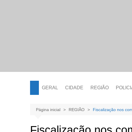
Ir
para
o
conteúdo
GERAL
CIDADE
REGIÃO
POLICI
Página inicial
REGIÃO
Fiscalização nos com
Fiscalização nos co