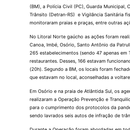
(BM), a Polícia Civil (PC), Guarda Municipal
Trânsito (Detran-RS) e Vigilância Sanitária f
monitoraram praias e praças, entre outras aç
No Litoral Norte gaúcho as ações foram real
Canoa, Imbé, Osório, Santo Antônio da Patrulh
265 estabelecimentos (sendo 47 apenas em Tor
restaurantes. Desses, 166 estavam funcionan
(20h). Segundo a BM, os locais foram fechad
que estavam no local, aconselhadas a voltare
Em Osório e na praia de Atlântida Sul, os ag
realizaram a Operação Prevenção e Tranquilid
para o cumprimento dos protocolos da pande
sendo lavrados seis autos de infração de trâ
Durante a Operação foram abordadas em tod