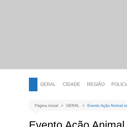
Ir
para
o
conteúdo
GERAL
CIDADE
REGIÃO
POLICI
Página inicial
GERAL
Evento Ação Animal s
Evento Ação Animal