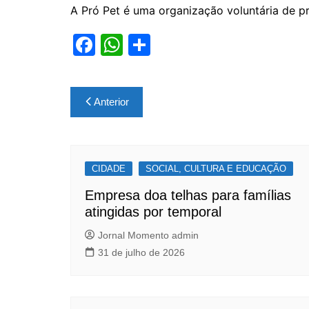
A Pró Pet é uma organização voluntária de p
F
W
S
a
h
h
c
at
ar
Navegação
Anterior
e
s
e
de
b
A
Post
o
p
CIDADE
o
p
SOCIAL, CULTURA E EDUCAÇÃO
k
Empresa doa telhas para famílias
atingidas por temporal
Jornal Momento admin
31 de julho de 2026