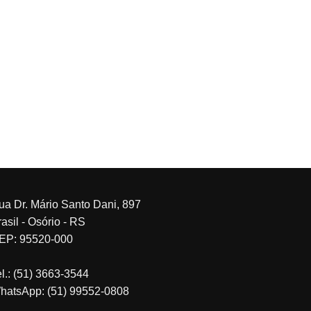
ua Dr. Mário Santo Dani, 897
asil - Osório - RS
EP: 95520-000
el.: (51) 3663-3544
hatsApp: (51) 99552-0808