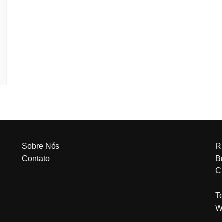
Sobre Nós
R
Contato
Br
C
T
W