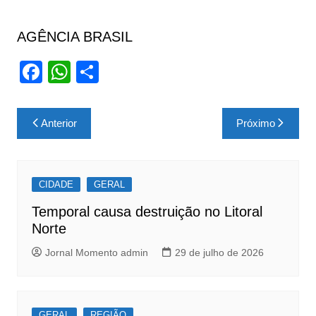
AGÊNCIA BRASIL
F
W
S
a
h
h
c
at
ar
Navegação
Anterior
Próximo
e
s
e
de
b
A
Post
o
p
CIDADE
GERAL
o
p
Temporal causa destruição no Litoral
k
Norte
Jornal Momento admin
29 de julho de 2026
GERAL
REGIÃO