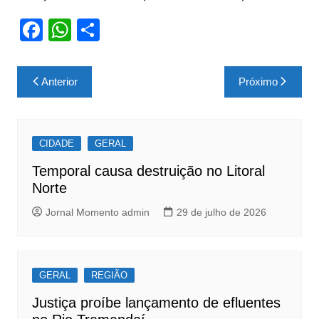
F
W
S
a
h
h
c
at
ar
Navegação
Anterior
Próximo
e
s
e
de
b
A
Post
o
p
CIDADE
GERAL
o
p
Temporal causa destruição no Litoral
k
Norte
Jornal Momento admin
29 de julho de 2026
GERAL
REGIÃO
Justiça proíbe lançamento de efluentes