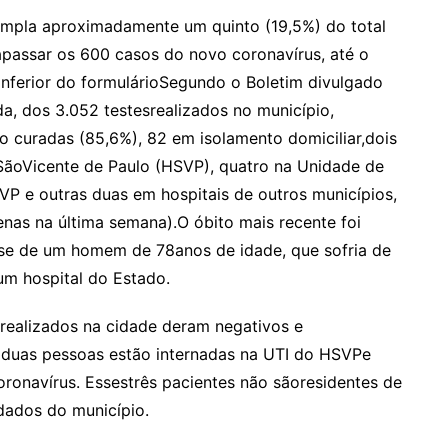
mpla aproximadamente um quinto (19,5%) do total
rapassar os 600 casos do novo coronavírus, até o
inferior do formulárioSegundo o Boletim divulgado
da, dos 3.052 testesrealizados no município,
 curadas (85,6%), 82 em isolamento domiciliar,dois
SãoVicente de Paulo (HSVP), quatro na Unidade de
VP e outras duas em hospitais de outros municípios,
as na última semana).O óbito mais recente foi
a-se de um homem de 78anos de idade, que sofria de
um hospital do Estado.
 realizados na cidade deram negativos e
 duas pessoas estão internadas na UTI do HSVPe
onavírus. Essestrês pacientes não sãoresidentes de
dados do município.