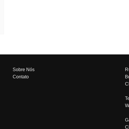
Sobre Nós
R
Contato
Br
C
T
W
G
C