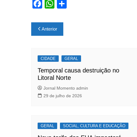
F
W
S
a
h
h
c
at
ar
Navegação
Anterior
e
s
e
de
b
A
Post
o
p
CIDADE
o
p
GERAL
k
Temporal causa destruição no
Litoral Norte
Jornal Momento admin
29 de julho de 2026
GERAL
SOCIAL, CULTURA E EDUCAÇÃO