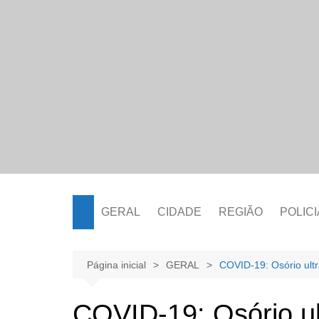
Ir
para
o
conteúdo
GERAL
CIDADE
REGIÃO
POLICI
Página inicial
GERAL
COVID-19: Osório ult
COVID-19: Osório u