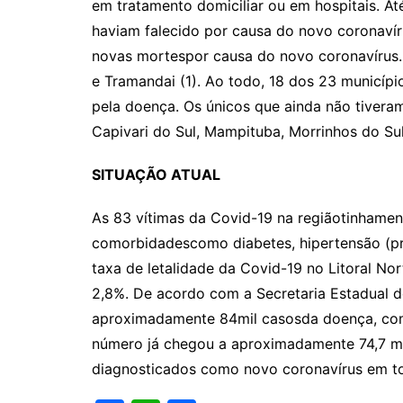
em tratamento domiciliar ou em hospitais. At
haviam falecido por causa do novo coronavír
novas mortespor causa do novo coronavírus. S
e Tramandai (1). Ao todo, 18 dos 23 municípi
pela doença. Os únicos que ainda não tivera
Capivari do Sul, Mampituba, Morrinhos do Sul
SITUAÇÃO ATUAL
As 83 vítimas da Covid-19 na regiãotinhamen
comorbidadescomo diabetes, hipertensão (pre
taxa de letalidade da Covid-19 no Litoral N
2,8%. De acordo com a Secretaria Estadual d
aproximadamente 84mil casosda doença, com
número já chegou a aproximadamente 74,7 mi
diagnosticados como novo coronavírus em t