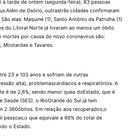
é à tarde de ontem (segunda-feira), 83 pessoas
us.Além de Osório, outrastrês cidades confirmaram
ão elas: Maquiné (1), Santo Antônio da Patrulha (1)
os do Litoral Norte já tiveram ao menos um óbito
m mortes por causa do novo coronavírus são:
, Mostardas e Tavares.
tre 23 e 103 anos e sofriam de outras
ssão alta), problemascardíacos e respiratórios. A
orte é de 2,6%, sendo menor quea doEstado, que é
e Saúde (SES), o RioGrande do Sul já tem
 2.360óbitos. Em relação aos recuperados,o
l pessoas,o que equivale a 89% do total de
odo o Estado.