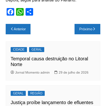
Depois, segue para análise do Plenário.
F
W
S
a
h
h
c
at
ar
Navegação
Anterior
Próximo
e
s
e
de
b
A
Post
o
p
CIDADE
GERAL
o
p
Temporal causa destruição no Litoral
k
Norte
Jornal Momento admin
29 de julho de 2026
GERAL
REGIÃO
Justiça proíbe lançamento de efluentes