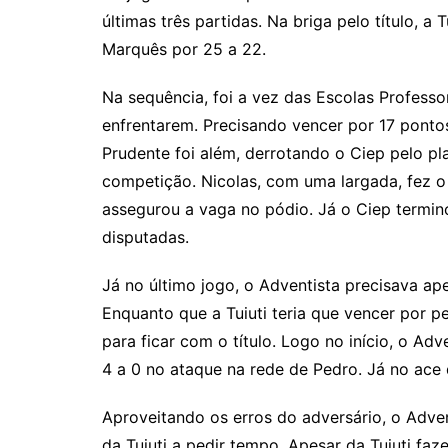
últimas três partidas. Na briga pelo título, a
Marquês por 25 a 22.
Na sequência, foi a vez das Escolas Professo
enfrentarem. Precisando vencer por 17 pontos
Prudente foi além, derrotando o Ciep pelo pl
competição. Nicolas, com uma largada, fez o
assegurou a vaga no pódio. Já o Ciep termin
disputadas.
Já no último jogo, o Adventista precisava a
Enquanto que a Tuiuti teria que vencer por 
para ficar com o título. Logo no início, o A
4 a 0 no ataque na rede de Pedro. Já no ace de
Aproveitando os erros do adversário, o Adven
da Tuiuti a pedir tempo. Apesar da Tuiuti faz