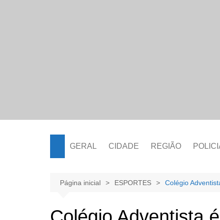
Ir
para
o
conteúdo
GERAL
CIDADE
REGIÃO
POLICI
Página inicial
ESPORTES
Colégio Adventis
Colégio Adventista 