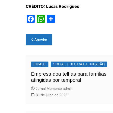
CRÉDITO: Lucas Rodrigues
F
W
S
a
h
h
c
at
ar
Navegação
Anterior
e
s
e
de
b
A
Post
o
p
CIDADE
o
p
SOCIAL, CULTURA E EDUCAÇÃO
k
Empresa doa telhas para famílias
atingidas por temporal
Jornal Momento admin
31 de julho de 2026