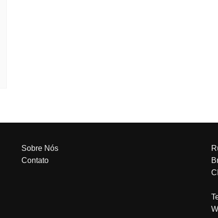
Sobre Nós
R
Contato
Br
C
T
W