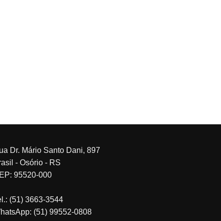
ua Dr. Mário Santo Dani, 897
asil - Osório - RS
EP: 95520-000
el.: (51) 3663-3544
hatsApp: (51) 99552-0808