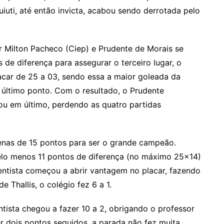
 Tuiuti, até então invicta, acabou sendo derrotada pelo
r Milton Pacheco (Ciep) e Prudente de Morais se
 de diferença para assegurar o terceiro lugar, o
acar de 25 a 03, sendo essa a maior goleada da
 último ponto. Com o resultado, o Prudente
ou em último, perdendo as quatro partidas
penas de 15 pontos para ser o grande campeão.
pelo menos 11 pontos de diferença (no máximo 25×14)
dventista começou a abrir vantagem no placar, fazendo
 Thallis, o colégio fez 6 a 1.
tista chegou a fazer 10 a 2, obrigando o professor
er dois pontos seguidos, a parada não fez muita