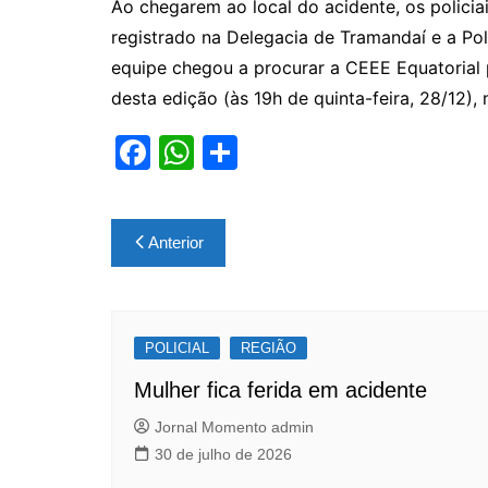
Ao chegarem ao local do acidente, os policia
registrado na Delegacia de Tramandaí e a Polí
equipe chegou a procurar a CEEE Equatorial p
desta edição (às 19h de quinta-feira, 28/12),
F
W
S
a
h
h
c
at
ar
Navegação
Anterior
e
s
e
de
b
A
Post
o
p
POLICIAL
o
p
REGIÃO
k
Mulher fica ferida em acidente
Jornal Momento admin
30 de julho de 2026