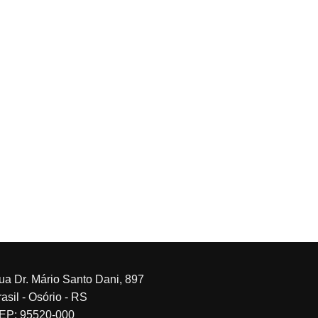
ua Dr. Mário Santo Dani, 897
asil - Osório - RS
EP: 95520-000