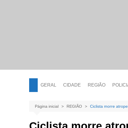
Ir
para
o
conteúdo
GERAL
CIDADE
REGIÃO
POLICI
Página inicial
REGIÃO
Ciclista morre atrope
Ciclista morre atro