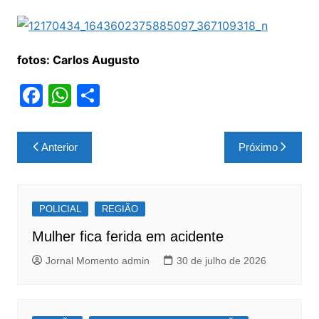
fotos: Carlos Augusto
F
W
S
a
h
h
c
at
ar
Navegação
Anterior
Próximo
e
s
e
de
b
A
Post
o
p
POLICIAL
REGIÃO
o
p
Mulher fica ferida em acidente
k
Jornal Momento admin
30 de julho de 2026