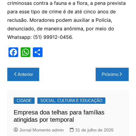
criminosas contra a fauna e a flora, a pena prevista
para esse tipo de crime é de até cinco anos de
reclusão. Moradores podem auxiliar a Polícia,
denunciado, de maneira anônima, por meio do
Whatsapp: (51) 99912-0456.
F
W
S
a
h
h
c
at
ar
Navegação
Anterior
Próximo
e
s
e
de
b
A
Post
o
p
CIDADE
SOCIAL, CULTURA E EDUCAÇÃO
o
p
Empresa doa telhas para famílias
k
atingidas por temporal
Jornal Momento admin
31 de julho de 2026