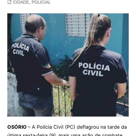
CIDADE
,
POLICIAL
OSÓRIO
– A Polícia Civil (PC) deflagrou na tarde da
última sexta-feira (9), mais uma ação de combate