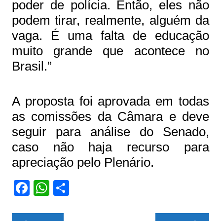
poder de polícia. Então, eles não
podem tirar, realmente, alguém da
vaga. É uma falta de educação
muito grande que acontece no
Brasil.”
A proposta foi aprovada em todas
as comissões da Câmara e deve
seguir para análise do Senado,
caso não haja recurso para
apreciação pelo Plenário.
F
W
S
a
h
h
c
at
ar
Navegação