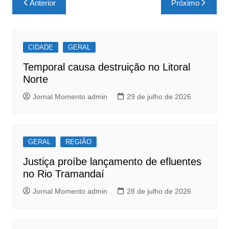
Anterior
Próximo
e
s
e
de
b
A
Post
o
p
CIDADE
GERAL
o
p
Temporal causa destruição no Litoral
k
Norte
Jornal Momento admin
29 de julho de 2026
GERAL
REGIÃO
Justiça proíbe lançamento de efluentes
no Rio Tramandaí
Jornal Momento admin
28 de julho de 2026