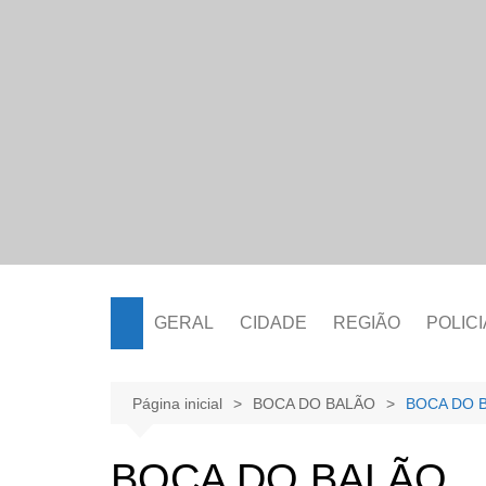
Ir
para
o
conteúdo
GERAL
CIDADE
REGIÃO
POLICI
Página inicial
BOCA DO BALÃO
BOCA DO 
BOCA DO BALÃO