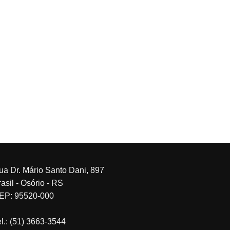
ua Dr. Mário Santo Dani, 897
asil - Osório - RS
EP: 95520-000
el.: (51) 3663-3544