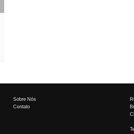
Sobre Nós
R
Contato
Br
C
T