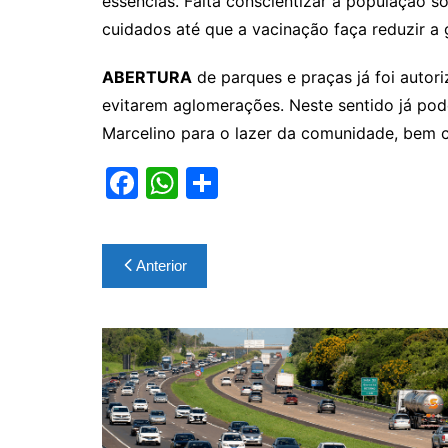
essências. Falta conscientizar a população 
cuidados até que a vacinação faça reduzir a
ABERTURA
de parques e praças já foi auto
evitarem aglomerações. Neste sentido já pod
Marcelino para o lazer da comunidade, bem 
F
W
S
a
h
h
c
at
ar
Navegação
Anterior
e
s
e
de
b
A
Post
o
p
o
p
k