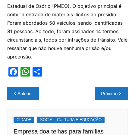
Estadual de Osório (PMEO). O objetivo principal é
coibir a entrada de materiais ilícitos ao presídio.
Foram abordados 58 veículos, sendo identificadas
81 pessoas. Ao todo, foram assinados 14 termos
circunstanciais, todos por infrações de trânsito. Vale
ressaltar que não houve nenhuma prisão e/ou
apreensão.
F
W
S
a
h
h
c
at
ar
Navegação
Anterior
Próximo
e
s
e
de
b
A
Post
o
p
CIDADE
SOCIAL, CULTURA E EDUCAÇÃO
o
p
Empresa doa telhas para famílias