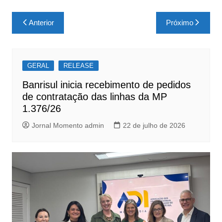
a
h
h
c
at
ar
Navegação
Anterior
Próximo
e
s
e
de
b
A
Post
o
p
GERAL
RELEASE
o
p
Banrisul inicia recebimento de pedidos
k
de contratação das linhas da MP
1.376/26
Jornal Momento admin
22 de julho de 2026