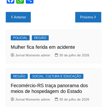
a
h
h
c
at
ar
Navegação
Anterior
Próximo
e
s
e
de
b
A
Post
o
p
POLICIAL
REGIÃO
o
p
Mulher fica ferida em acidente
k
Jornal Momento admin
30 de julho de 2026
REGIÃO
SOCIAL, CULTURA E EDUCAÇÃO
Fecomércio-RS traça panorama dos
meios de hospedagem do Estado
Jornal Momento admin
30 de julho de 2026