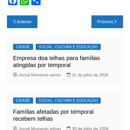
F
W
S
a
h
h
c
at
ar
Navegação
Anterior
Próximo
e
s
e
de
b
A
Post
o
p
CIDADE
SOCIAL, CULTURA E EDUCAÇÃO
o
p
Empresa doa telhas para famílias
k
atingidas por temporal
Jornal Momento admin
31 de julho de 2026
CIDADE
SOCIAL, CULTURA E EDUCAÇÃO
Famílias afetadas por temporal
recebem telhas
Jornal Momento admin
30 de julho de 2026