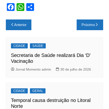
F
W
S
a
h
h
c
at
ar
Navegação
Anterior
Próximo
e
s
e
de
b
A
Post
o
p
CIDADE
SAÚDE
o
p
Secretaria de Saúde realizará Dia ‘D’
k
Vacinação
Jornal Momento admin
30 de julho de 2026
CIDADE
GERAL
Temporal causa destruição no Litoral
Norte