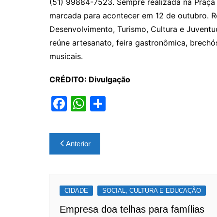
(51) 99884-7523. Sempre realizada na Praça 
marcada para acontecer em 12 de outubro. Re
Desenvolvimento, Turismo, Cultura e Juventud
reúne artesanato, feira gastronômica, brechó
musicais.
CRÉDITO: Divulgação
F
W
S
a
h
h
c
at
ar
Navegação
Anterior
e
s
e
de
b
A
Post
o
p
CIDADE
o
p
SOCIAL, CULTURA E EDUCAÇÃO
k
Empresa doa telhas para famílias