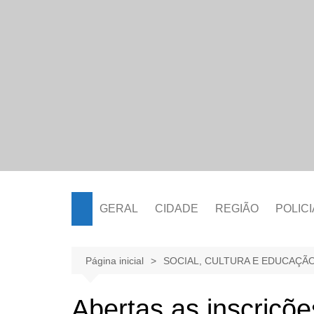
Ir
para
o
conteúdo
GERAL
CIDADE
REGIÃO
POLICI
Página inicial
SOCIAL, CULTURA E EDUCAÇÃ
Abertas as inscriçõe