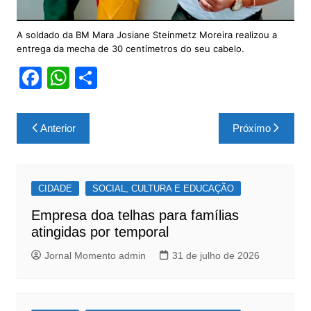
A soldado da BM Mara Josiane Steinmetz Moreira realizou a
entrega da mecha de 30 centímetros do seu cabelo.
F
W
S
a
h
h
c
at
ar
Navegação
Anterior
Próximo
e
s
e
de
b
A
Post
o
p
CIDADE
SOCIAL, CULTURA E EDUCAÇÃO
o
p
Empresa doa telhas para famílias
k
atingidas por temporal
Jornal Momento admin
31 de julho de 2026